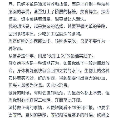
西，已经不单是追求营养和热量，而是上升到一种精神
层面的享受，
甚至打上了阶层的标签
。美食博主、探店
博主，资本裹挟着流量，很容易让人迷失。
我的想法是，越是复杂的选择，越要遵循简单的策略，
回归食物本质，少吃加工程度深的食物。
当然好吃的东西那么多，该吃也要吃，只是不要作为一
种常态。
从健身这件事，则是“长期主义”的最佳实践了。
健身绝不应是一种短期行为，如果你练了一段时间就放
弃，身体机能很快就会回到之前的水平。生物上的这种
安排着实巧妙，好的东西，得到都要付出巨大的心血，
但失去却极为容易。因此它珍贵。
健身的时候，有时会遇到瓶颈，力量怎么都上不去，但
当你耐心地穿越三峡后，江面至此开阔。
坚持做正确的事情，即便短期看不到任何回报，也要学
会等待。复利的势能，等积攒得足够多的时候，磅礴之