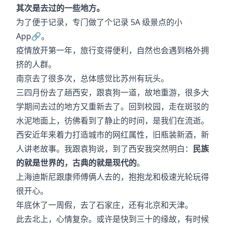
其次是去过的一些地方。
为了便于记录，专门做了个记录 5A 级景点的小
App
🔗
。
疫情放开第一年，旅行变得便利，自然也会遇到格外拥
挤的人群。
南京去了很多次，总体感觉比苏州有玩头。
三四月份去了趟西安，跟袁狗一道，故地重游，很多大
学期间去过的地方又重新去了。回到校园，走在斑驳的
水泥地面上，彷佛看到了静止的时间，是我们在流逝。
西安近年来着力打造城市的网红属性，旧瓶装新酒，新
人讲老故事。我跟袁狗说，到了西安我突然明白：
民族
的就是世界的，古典的就是现代的
。
上海迪斯尼跟康师傅俩人去的，抱抱龙和极速光轮玩得
很开心。
年底休了一周假，去了石家庄，还有北京和天津。
此去北上，心情复杂。或许是快到三十的缘故，有时候