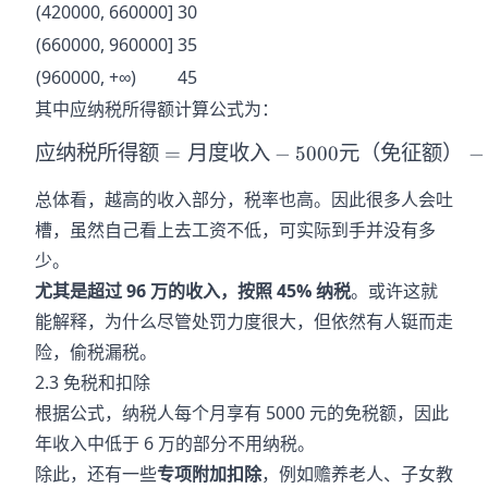
(420000, 660000]
30
(660000, 960000]
35
(960000, +∞)
45
其中应纳税所得额计算公式为：
应纳税所得额
=
月度收入
应纳税所得额=月度收入-5
−
5000
元（免征额）
−
总体看，越高的收入部分，税率也高。因此很多人会吐
槽，虽然自己看上去工资不低，可实际到手并没有多
少。
尤其是超过 96 万的收入，按照 45% 纳税
。或许这就
能解释，为什么尽管处罚力度很大，但依然有人铤而走
险，偷税漏税。
2.3 免税和扣除
根据公式，纳税人每个月享有 5000 元的免税额，因此
年收入中低于 6 万的部分不用纳税。
除此，还有一些
专项附加扣除
，例如赡养老人、子女教