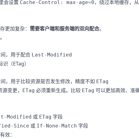
求里会设置
，绕过本地缓存，从
Cache-Control: max-age=0
存更加复杂：
需要客户端和服务端的双向配合
。
。
改时间，用于配合
Last-Modified
标识（ETag）
时间，用于比较资源是否发生修改，精度不如
ETag
资源变更，
必须重新生成。比较
可以更加高效、准
ETag
ETag
或
字段
st-Modified
ETag
或
字段
fied-Since
If-None-Match
有效：