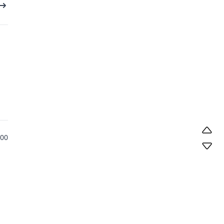
00
GitHub
关于
简历
留言