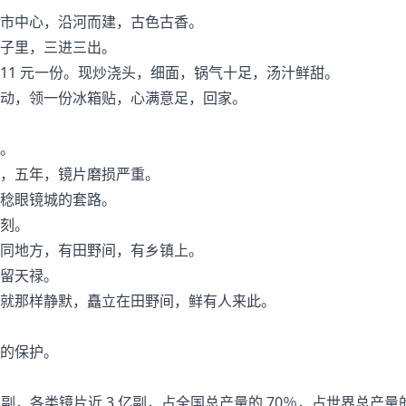
市中心，沿河而建，古色古香。
子里，三进三出。
11 元一份。现炒浇头，细面，锅气十足，汤汁鲜甜。
动，领一份冰箱贴，心满意足，回家。
。
，五年，镜片磨损严重。
稔眼镜城的套路。
刻。
同地方，有田野间，有乡镇上。
留天禄。
就那样静默，矗立在田野间，鲜有人来此。
的保护。
亿副，各类镜片近 3 亿副，占全国总产量的 70％，占世界总产量