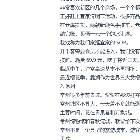
非常喜欢新区的几个商场，一个个都
正好赶上宜家清明节活动，很多商品买
在仓库提货，两款新颜色手推车，老
结完账，买俩一元一个的冰淇淋。
我戏称为我们家逛宜家的 SOP。
开市客需要会员才能进入，我们没有
披萨。耗费 69.9 元，吃了将近三天
临近中午，沪常高速基本不再拥挤，
最近樱花季，蠡湖作为世界三大赏樱
2. 常州
常州很多年前去过。贺贺在那边打零
常州城区不算大，一天差不多就能逛
主要时间，花在青果巷和万象城。
常州博物馆和春秋淹城，就留给下次
常州不是一个典型的旅游城市，游客
见成。