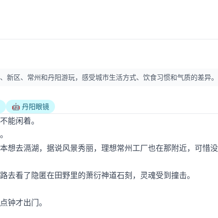
州、新区、常州和丹阳游玩，感受城市生活方式、饮食习惯和气质的差异。
🤖 丹阳眼镜
不能闲着。
。
本想去滆湖，据说风景秀丽，理想常州工厂也在那附近，可惜没
路去看了隐匿在田野里的萧衍神道石刻，灵魂受到撞击。
点钟才出门。