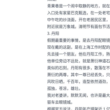
青果巷是一个闹中取静的地方，就在
入口处有家星巴克甄选，在一处老宅
中午吃的炒浇面，开在老居民区里，
附近就是万象城。清明节有面包节活
3. 丹阳
假期最重要的事情，是去丹阳配眼镜
现在戴的这副，是在上海工作时配的
先去接一个朋友。他在丹阳工作，熟
他单位旁边不远处，就是萧衍神道石
类似的石刻，丹阳有很多，散落在不
萧衍的两尊，其中一尊已经丢失，只
风吹日晒，千百年，造型依然遒劲，
孤独，苍凉，雄壮。
我对老婆讲，默默无闻，也许是最大
驱车去眼镜城。
根据官方说法，丹阳年产镜架近 1 